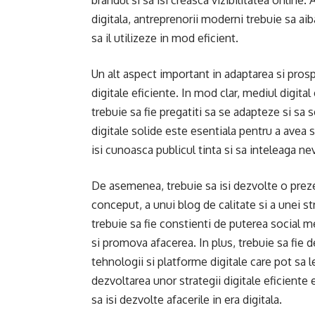
brandul si sa isi creasca vizibilitatea online. 
digitala, antreprenorii moderni trebuie sa ai
sa il utilizeze in mod eficient.
Un alt aspect important in adaptarea si prosp
digitale eficiente. In mod clar, mediul digita
trebuie sa fie pregatiti sa se adapteze si sa 
digitale solide este esentiala pentru a avea 
isi cunoasca publicul tinta si sa inteleaga nev
De asemenea, trebuie sa isi dezvolte o preze
conceput, a unui blog de calitate si a unei 
trebuie sa fie constienti de puterea social m
si promova afacerea. In plus, trebuie sa fie de
tehnologii si platforme digitale care pot sa l
dezvoltarea unor strategii digitale eficiente
sa isi dezvolte afacerile in era digitala.