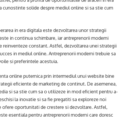
Astfel, pentru a profita de oportunitatile de afaceri in era
ba cunostinte solide despre mediul online si sa stie cum
erarea in era digitala este dezvoltarea unor strategii
l este in continua schimbare, iar antreprenorii moderni
se reinventeze constant. Astfel, dezvoltarea unei strategii
succes in mediul online. Antreprenorii moderni trebuie sa
oile si preferintele acestuia.
nta online puternica prin intermediul unui website bine
strategii eficiente de marketing de continut. De asemenea,
edia si sa stie cum sa o utilizeze in mod eficient pentru a-
schisi la inovatie si sa fie pregatiti sa exploreze noi
e ofere oportunitati de crestere si dezvoltare. Astfel,
 este esentiala pentru antreprenorii moderni care doresc