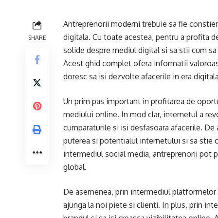
A
ntreprenorii moderni trebuie sa fie constien
digitala. Cu toate acestea, pentru a profita d
SHARE
solide despre mediul digital si sa stii cum s
Acest ghid complet ofera informatii valoroas
doresc sa isi dezvolte afacerile in era digitala
Un prim pas important in profitarea de oportun
mediului online. In mod clar, internetul a re
cumparaturile si isi desfasoara afacerile. De
puterea si potentialul internetului si sa stie
intermediul social media, antreprenorii pot p
global.
De asemenea, prin intermediul platformelor de
ajunga la noi piete si clienti. In plus, prin i