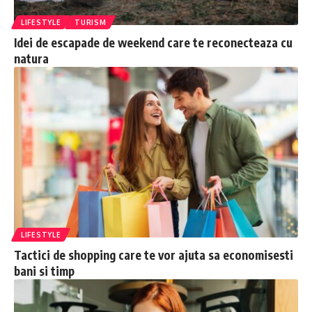
LIFESTYLE
TURISM
Idei de escapade de weekend care te reconecteaza cu
natura
LIFESTYLE
Tactici de shopping care te vor ajuta sa economisesti
bani si timp