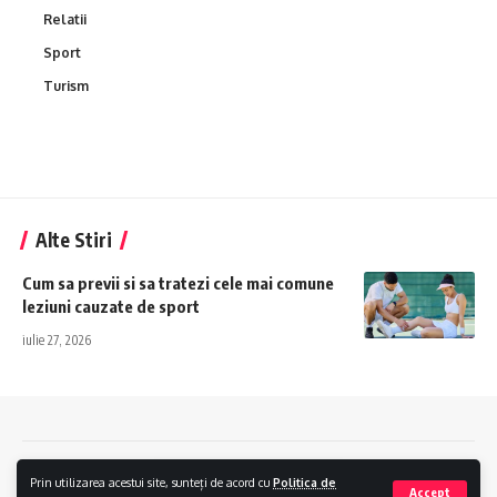
Relatii
Sport
Turism
Alte Stiri
Cum sa previi si sa tratezi cele mai comune
leziuni cauzate de sport
iulie 27, 2026
Contact
Politica de confidentialitate
Politica Cookies
Prin utilizarea acestui site, sunteți de acord cu
Politica de
Accept