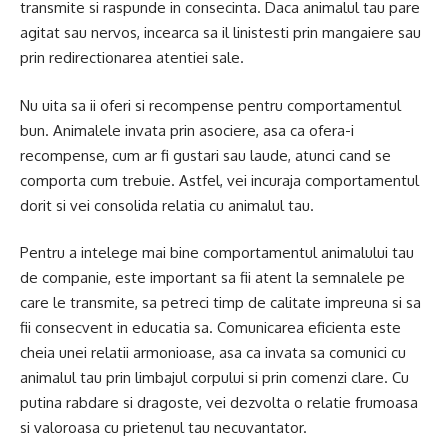
transmite si raspunde in consecinta. Daca animalul tau pare
agitat sau nervos, incearca sa il linistesti prin mangaiere sau
prin redirectionarea atentiei sale.
Nu uita sa ii oferi si recompense pentru comportamentul
bun. Animalele invata prin asociere, asa ca ofera-i
recompense, cum ar fi gustari sau laude, atunci cand se
comporta cum trebuie. Astfel, vei incuraja comportamentul
dorit si vei consolida relatia cu animalul tau.
Pentru a intelege mai bine comportamentul animalului tau
de companie, este important sa fii atent la semnalele pe
care le transmite, sa petreci timp de calitate impreuna si sa
fii consecvent in educatia sa. Comunicarea eficienta este
cheia unei relatii armonioase, asa ca invata sa comunici cu
animalul tau prin limbajul corpului si prin comenzi clare. Cu
putina rabdare si dragoste, vei dezvolta o relatie frumoasa
si valoroasa cu prietenul tau necuvantator.