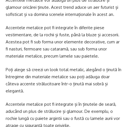
Accentele metalice vor adăuga un plus de strălucire și
glamour oricărei ținute. Acest trend aduce un aer futurist și
sofisticat și va domina scenele internaționale în acest an.
Accentele metalice pot fi integrate în diferite piese
vestimentare, de la rochii și fuste, până la bluze și accesorii.
Acestea pot fi sub forma unor elemente decorative, cum ar
fi nasturi, fermoare sau cataramă, sau sub forma unor
materiale metalice, precum lamele sau paietele.
Poți alege să creezi un look total metalic, alegând o ținută în
întregime din materiale metalice sau poți adăuga doar
câteva accente strălucitoare într-o ținută mai sobră și
elegantă.
Accentele metalice pot fi integrate și în ținutele de seară,
aducând un plus de strălucire și glamour. De exemplu, o
rochie lungă cu paiete argintii sau o fustă cu lamele aurii vor
atrage cu siguranță toate privirile.