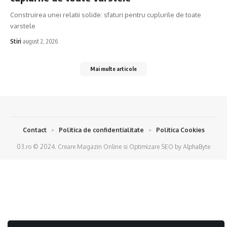
Construirea unei relatii solide: sfaturi pentru cuplurile de toate
varstele
Stiri
august 2, 2026
Mai multe articole
Contact
Politica de confidentialitate
Politica Cookies
03.ro © 2024.
Creare Magazin Online
si
Optimizare SEO
by
AlphaByte