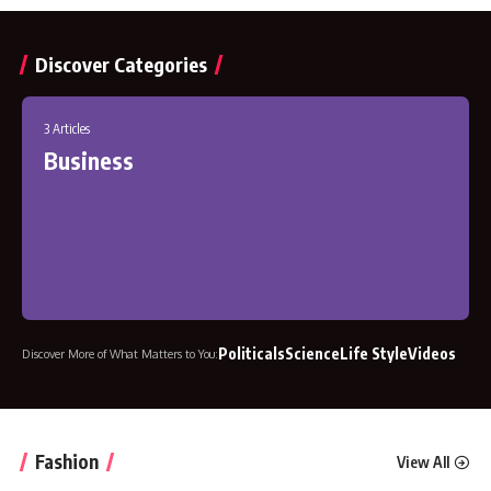
Discover Categories
3 Articles
Business
Politicals
Science
Life Style
Videos
Discover More
of What Matters to You
:
Fashion
View All