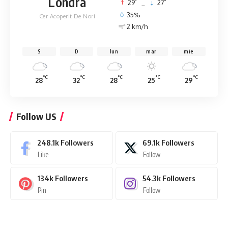
Londra
°
°
29
_
27
35%
Cer Acoperit De Nori
2 km/h
S
D
lun
mar
mie
°C
°C
°C
°C
°C
28
32
28
25
29
Follow US
248.1k
Followers
69.1k
Followers
Like
Follow
134k
Followers
54.3k
Followers
Pin
Follow