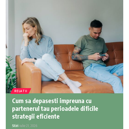
RELATII
Cum sa depasesti impreuna cu
partenerul tau perioadele dificile
strategii eficiente
Stiri
iulie 21, 2026