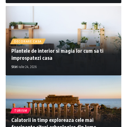
DECORARE CASA
Plantele de interior si magia lor cum sa ti
improspatezi casa
Stiri
iulie 24, 2026
TURISM
Calatorii in timp exploreaza cele mai
fascinante situri arheologice din lume