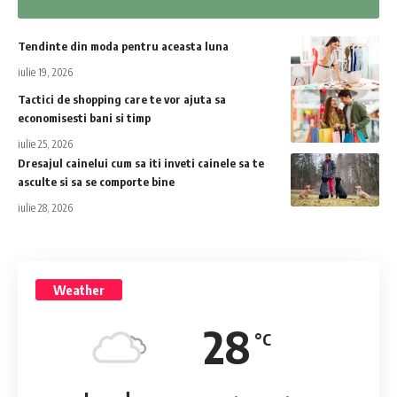
Tendinte din moda pentru aceasta luna
iulie 19, 2026
Tactici de shopping care te vor ajuta sa
economisesti bani si timp
iulie 25, 2026
Dresajul cainelui cum sa iti inveti cainele sa te
asculte si sa se comporte bine
iulie 28, 2026
Weather
28
°C