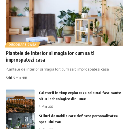
DECORARE CASA
Plantele de interior si magia lor cum sa ti
improspatezi casa
Plantele de interior si magia lor: cum sa ti improspatezi casa
Stiri
5 Min citit
Calatorii in timp exploreaza cele mai fascinante
situri arheologice din lume
4 Min citit
Stiluri de mobila care definesc personalitatea
spatiului tau