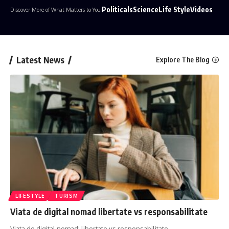
Politicals
Science
Life Style
Videos
Discover More
of What Matters to You
:
Latest News
Explore The Blog
LIFESTYLE
TURISM
Viata de digital nomad libertate vs responsabilitate
Viata de digital nomad: libertate vs responsabilitate