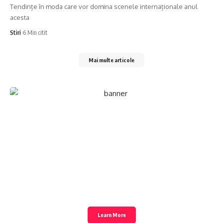
Tendințe în moda care vor domina scenele internaționale anul
acesta
Stiri
6 Min citit
Mai multe articole
Create a Stunning
Website!
Foxiz is powerful News, Magazine, Blog WordPress
theme for the professional content creator.
Learn More