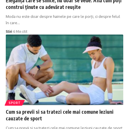
Eleganța care se simte, nu doar se vede: Află cum poți
construi ținute cu adevărat reușite
Moda nu este doar despre hainele pe care le porți, ci despre felul
în care
…
Stiri
6 Min citit
SPORT
Cum sa previi si sa tratezi cele mai comune leziuni
cauzate de sport
Cum sa previi si sa tratezi cele mai comune leziuni cauzate de sport