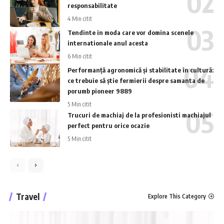
responsabilitate
4 Min citit
Tendinte in moda care vor domina scenele
internationale anul acesta
6 Min citit
Performanță agronomică și stabilitate în cultură:
ce trebuie să știe fermierii despre samanta de
porumb pioneer 9889
5 Min citit
Trucuri de machiaj de la profesionisti machiajul
perfect pentru orice ocazie
5 Min citit
Travel
Explore This Category