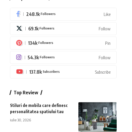
248.1k
Followers
Like
69.1k
Followers
Follow
134k
Followers
Pin
54.3k
Followers
Follow
137.8k
Subscribers
Subscribe
Top Review
Stiluri de mobila care definesc
personalitatea spatiului tau
iulie 30, 2026