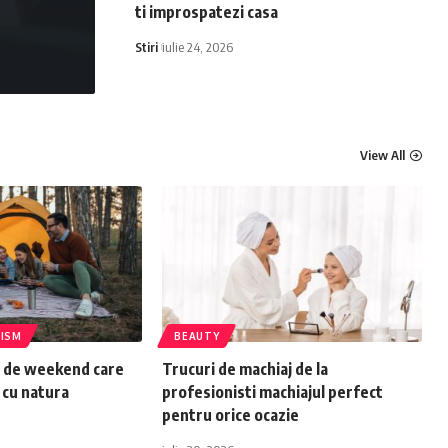
ti improspatezi casa
Stiri
iulie 24, 2026
View All
ISM
BEAUTY
e de weekend care
Trucuri de machiaj de la
 cu natura
profesionisti machiajul perfect
pentru orice ocazie