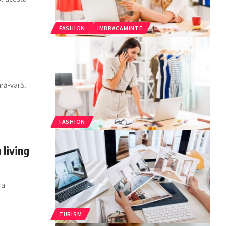
FASHION
IMBRACAMINTE
ară-vară.
FASHION
 living
ra
TURISM