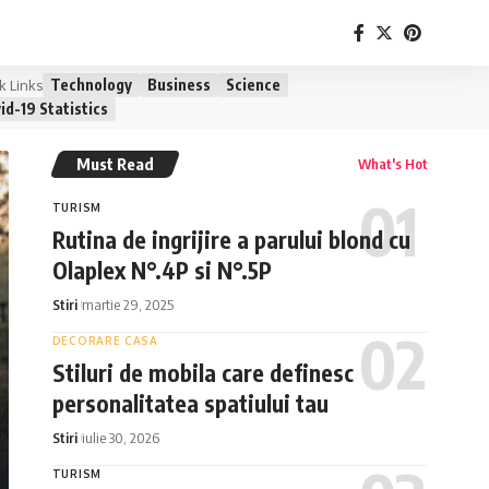
Technology
Business
Science
k Links
id-19 Statistics
Must Read
What's Hot
TURISM
Rutina de ingrijire a parului blond cu
Olaplex N°.4P si N°.5P
Stiri
martie 29, 2025
DECORARE CASA
Stiluri de mobila care definesc
personalitatea spatiului tau
Stiri
iulie 30, 2026
TURISM