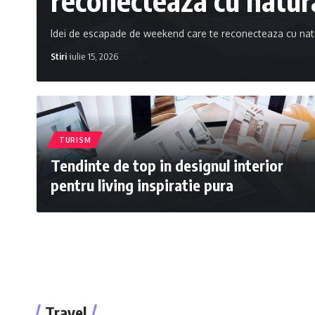
reconecteaza cu natur
Idei de escapade de weekend care te reconecteaza cu nat
Stiri
iulie 15, 2026
TURISM
Tendinte de top in designul interior
pentru living inspiratie pura
Travel