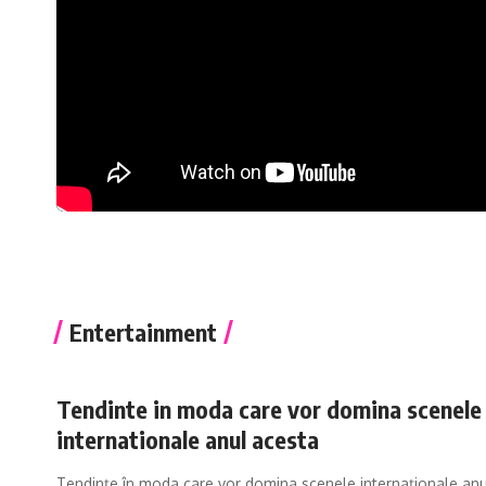
Entertainment
Tendinte in moda care vor domina scenele
internationale anul acesta
Tendințe în moda care vor domina scenele internaționale anu