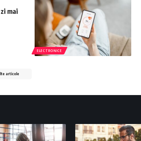
 zi mai
ELECTRONICE
te articole