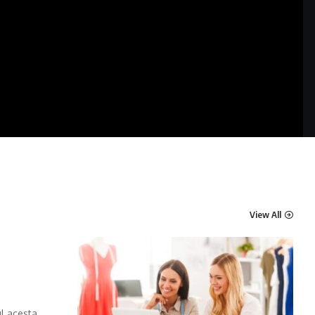
View All
l acesta