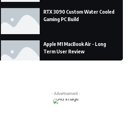
RTX 3090 Custom Water Cooled
Gaming PC Build
Apple M1 MacBook Air - Long
Term User Review
DON’T DO IT!!! M1 MacBook Pro
Vs the Macbook Air!
- Advertisement -