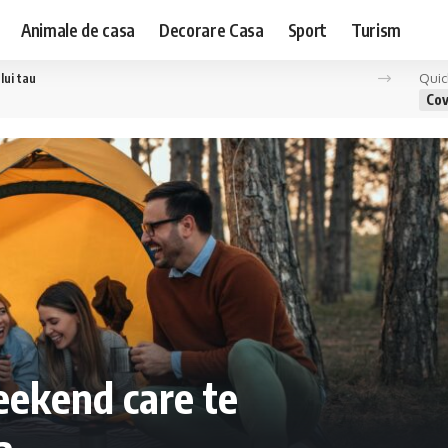
Animale de casa
Decorare Casa
Sport
Turism
Quic
de la designeri celebri la talente emergente
Cov
eekend care te