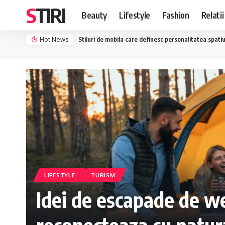
STIRI
Beauty
Lifestyle
Fashion
Relatii
Hot News
Topul celor mai inspirati creatori de moda din lume 
LIFESTYLE
TURISM
Idei de escapade de w