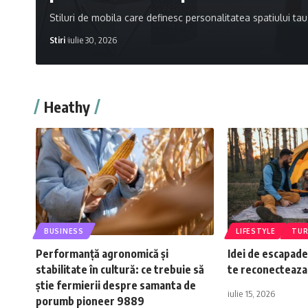
Stiluri de mobila care definesc personalitatea spatiului tau
Stiri
iulie 30, 2026
Heathy
BUSINESS
LIFESTYLE
TUR
Performanță agronomică și
Idei de escapad
stabilitate în cultură: ce trebuie să
te reconecteaza
știe fermierii despre samanta de
iulie 15, 2026
porumb pioneer 9889